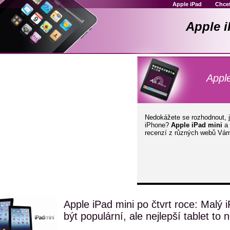
Apple iPad
Chcet
Apple i
Apple
Nedokážete se rozhodnout, j
iPhone?
Apple iPad mini
a
recenzí z různých webů Vám
Apple iPad mini po čtvrt roce: Malý
být populární, ale nejlepší tablet to 