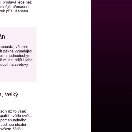
í prodává lépe než
dlnější přenášení
ek příslušenství.
án
spousta, všichni
t pěkně vypadající
émem s jednoduchým
musel přijít i jeho
oupil na světový
, velký
tech už to však
patřit světlo světa.
zapomenutelného
 Jedinou ideální
s ovšem žádá i