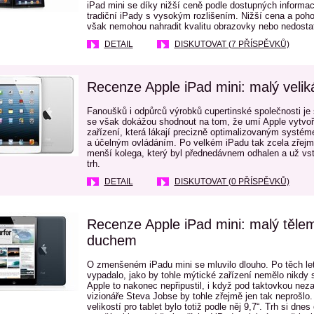
iPad mini se díky nižší ceně podle dostupných informac
tradiční iPady s vysokým rozlišením. Nižší cena a poho
však nemohou nahradit kvalitu obrazovky nebo nedostat
DETAIL
DISKUTOVAT (7 PŘÍSPĚVKŮ)
Recenze Apple iPad mini: malý velik
Fanoušků i odpůrců výrobků cupertinské společnosti je 
se však dokážou shodnout na tom, že umí Apple vytvoři
zařízení, která lákají precizně optimalizovaným syst
a účelným ovládáním. Po velkém iPadu tak zcela zřejmě 
menší kolega, který byl přednedávnem odhalen a už vst
trh.
DETAIL
DISKUTOVAT (0 PŘÍSPĚVKŮ)
Recenze Apple iPad mini: malý tělem
duchem
O zmenšeném iPadu mini se mluvilo dlouho. Po těch le
vypadalo, jako by tohle mýtické zařízení nemělo nikdy s
Apple to nakonec nepřipustil, i když pod taktovkou ne
vizionáře Steva Jobse by tohle zřejmě jen tak neprošlo.
velikostí pro tablet bylo totiž podle něj 9,7“. Trh si dne